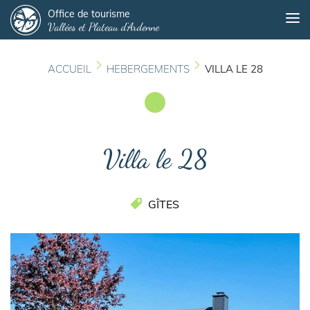
Panneau de gestion des cookies
Aller
Office de tourisme
Me
Vallées et Plateau d'Ardenne
au
contenu
principal
ACCUEIL
HEBERGEMENTS
VILLA LE 28
Villa le 28
GÎTES