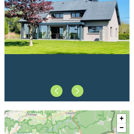
Précédent
Suivant
+
−