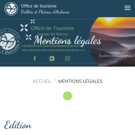
Panneau de gestion des cookies
Aller
Office de tourisme
Me
Vallées et Plateau d'Ardenne
au
contenu
principal
Mentions légales
ACCUEIL
MENTIONS LÉGALES
Edition