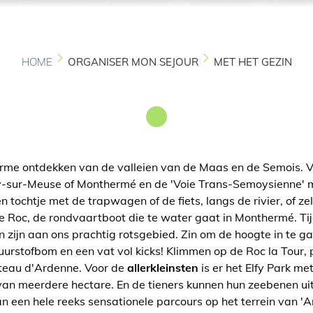
HOME
ORGANISER MON SEJOUR
MET HET GEZIN
me ontdekken van de valleien van de Maas en de Semois. Vo
ny-sur-Meuse of Monthermé en de 'Voie Trans-Semoysienne' m
 tochtje met de trapwagen of de fiets, langs de rivier, of ze
e Roc, de rondvaartboot die te water gaat in Monthermé. Tijd
 zijn aan ons prachtig rotsgebied. Zin om de hoogte in te g
zuurstofbom en een vat vol kicks! Klimmen op de Roc la Tour,
ateau d'Ardenne. Voor de
allerkleinsten
is er het Elfy Park me
os van meerdere hectare. En de tieners kunnen hun zeebenen ui
an een hele reeks sensationele parcours op het terrein van '