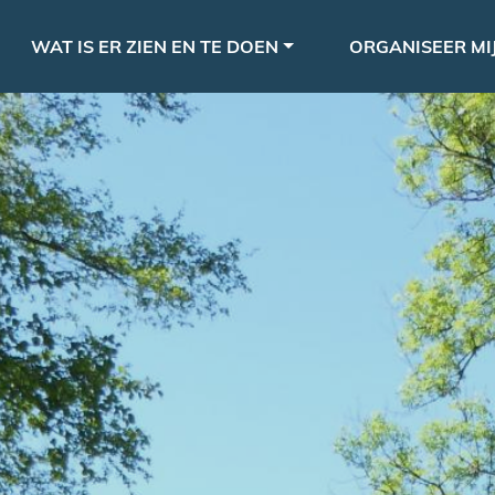
Overslaan
le
en
WAT IS ER ZIEN EN TE DOEN
ORGANISEER MIJ
naar
de
inhoud
gaan