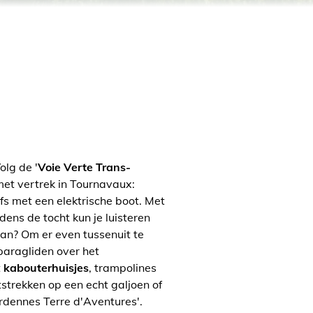
lg de '
Voie Verte Trans-
et vertrek in Tournavaux:
lfs met een elektrische boot. Met
ens de tocht kun je luisteren
aan? Om er even tussenuit te
 paragliden over het
t
kabouterhuisjes
, trampolines
tstrekken op een echt galjoen of
Ardennes Terre d'Aventures'.