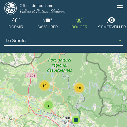
Panneau de gestion des cookies
Aller
Office de tourisme
Me
Vallées et Plateau d'Ardenne
au
contenu
principal
DORMIR
SAVOURER
BOUGER
S'ÉMERVEILLER
19
18
2