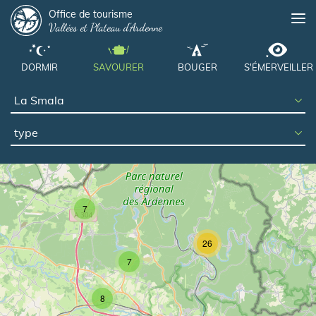
Panneau de gestion des cookies
Aller
Office de tourisme
Me
Vallées et Plateau d'Ardenne
au
contenu
principal
DORMIR
SAVOURER
BOUGER
S'ÉMERVEILLER
type
7
26
7
8