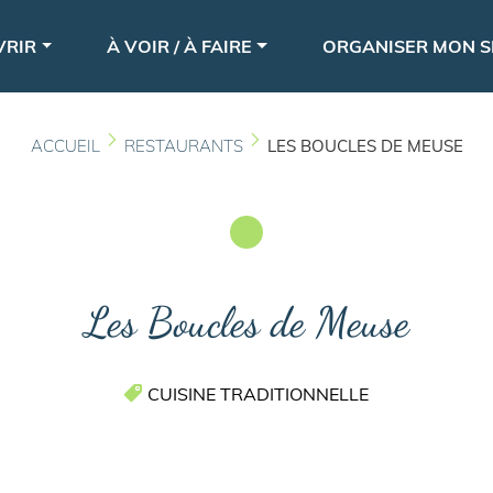
Aller
le
au
VRIR
À VOIR / À FAIRE
ORGANISER MON S
contenu
principal
ACCUEIL
RESTAURANTS
LES BOUCLES DE MEUSE
Les Boucles de Meuse
CUISINE TRADITIONNELLE