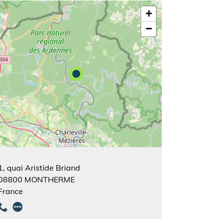
+
−
1, quai Aristide Briand
08800
MONTHERME
France