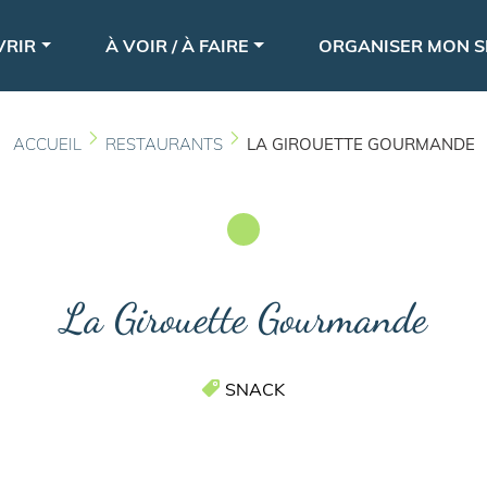
Aller
le
au
VRIR
À VOIR / À FAIRE
ORGANISER MON S
contenu
principal
ACCUEIL
RESTAURANTS
LA GIROUETTE GOURMANDE
La Girouette Gourmande
SNACK