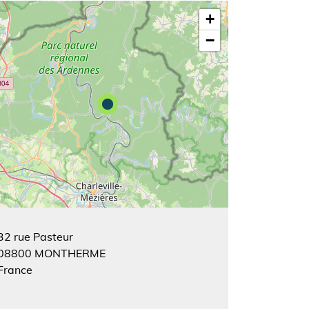
+
−
32 rue Pasteur
08800
MONTHERME
France