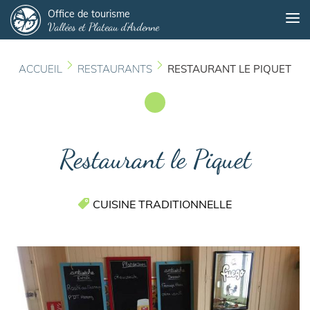
Panneau de gestion des cookies
Aller
Office de tourisme
Me
Vallées et Plateau d'Ardenne
au
contenu
principal
ACCUEIL
RESTAURANTS
RESTAURANT LE PIQUET
Restaurant le Piquet
CUISINE TRADITIONNELLE