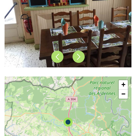
Précédent
Suivant
+
−