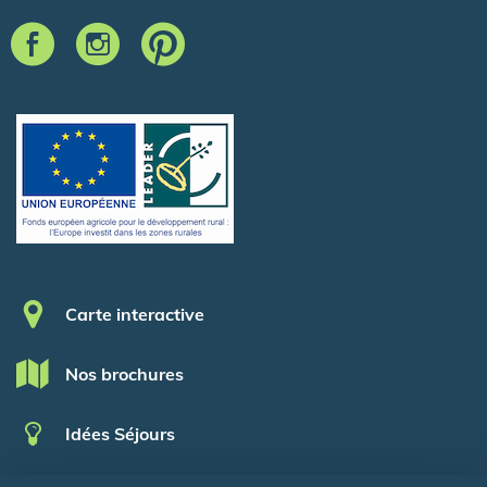
Pied de page
Carte interactive
Nos brochures
Idées Séjours