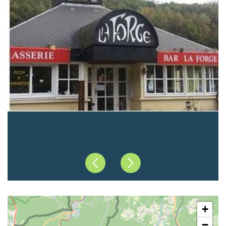
Précédent
Suivant
+
−