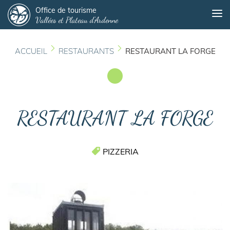
Panneau de gestion des cookies
Aller
Office de tourisme
Me
Vallées et Plateau d'Ardenne
au
contenu
principal
ACCUEIL
RESTAURANTS
RESTAURANT LA FORGE
RESTAURANT LA FORGE
PIZZERIA