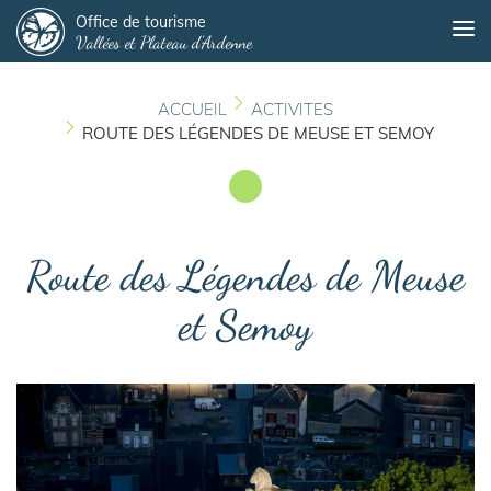
Panneau de gestion des cookies
Aller
Office de tourisme
Me
Vallées et Plateau d'Ardenne
au
contenu
principal
ACCUEIL
ACTIVITES
ROUTE DES LÉGENDES DE MEUSE ET SEMOY
Route des Légendes de Meuse
et Semoy