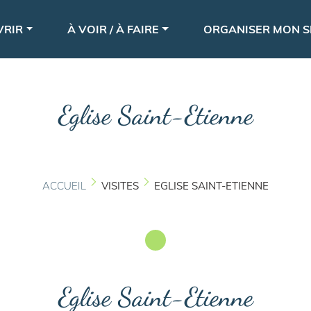
Aller
le
au
VRIR
À VOIR / À FAIRE
ORGANISER MON S
contenu
principal
Eglise Saint-Etienne
ACCUEIL
VISITES
EGLISE SAINT-ETIENNE
Eglise Saint-Etienne