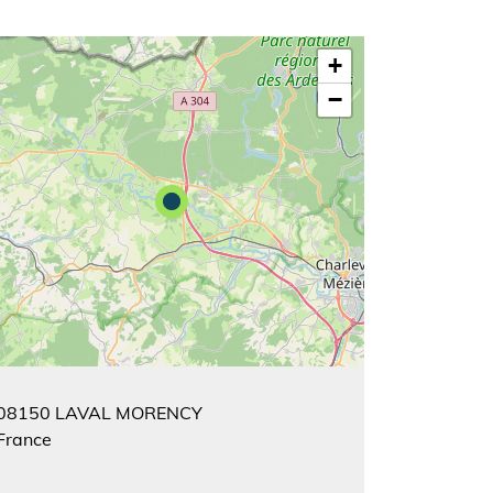
+
−
08150
LAVAL MORENCY
France