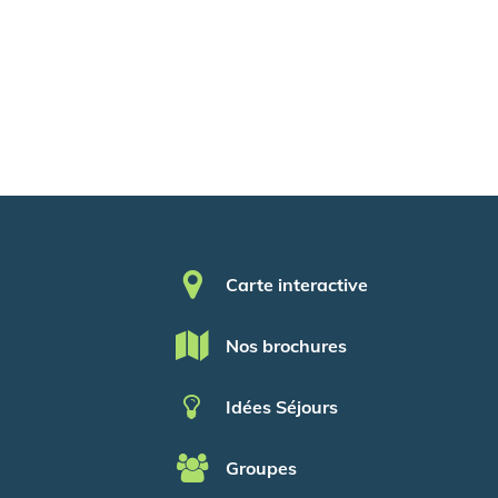
Pied de page
Carte interactive
Nos brochures
Idées Séjours
Groupes