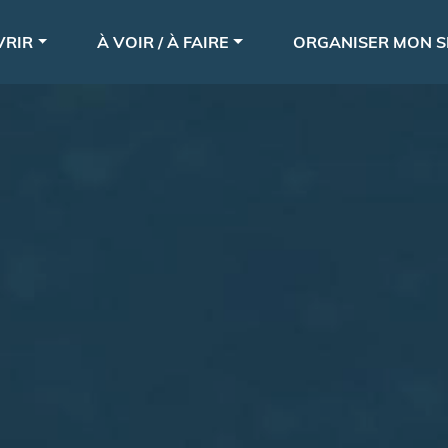
Aller
le
au
VRIR
À VOIR / À FAIRE
ORGANISER MON S
contenu
principal