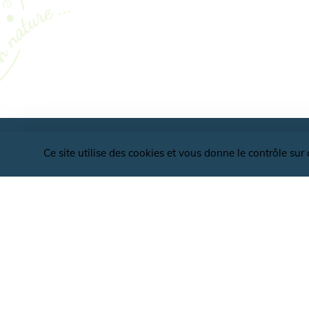
Ce site utilise des cookies et vous donne le contrôle su
OFFICE DE TOURISME VALLÉES ET PLATE
D'ARDENNE
BUREAUX D'ACCUEIL
CONTACT