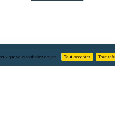
Tout accepter
Tout ref
r ceux que vous souhaitez activer
AU
SUIVRE LES ACTUALITÉS