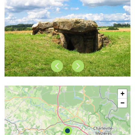
Précédent
Suivant
+
−