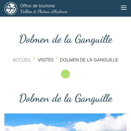
Panneau de gestion des cookies
Aller
Office de tourisme
Me
Vallées et Plateau d'Ardenne
au
contenu
principal
Dolmen de la Ganguille
ACCUEIL
VISITES
DOLMEN DE LA GANGUILLE
Dolmen de la Ganguille