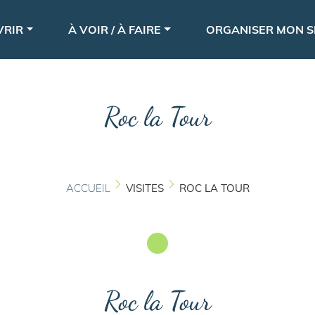
Aller
le
au
VRIR
À VOIR / À FAIRE
ORGANISER MON S
contenu
principal
Roc la Tour
ACCUEIL
VISITES
ROC LA TOUR
Roc la Tour