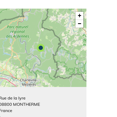
+
−
Rue de la lyre
08800
MONTHERME
France