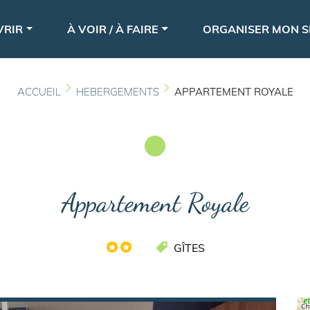
Aller
le
au
VRIR
À VOIR / À FAIRE
ORGANISER MON S
contenu
principal
ACCUEIL
HEBERGEMENTS
APPARTEMENT ROYALE
Appartement Royale
GÎTES