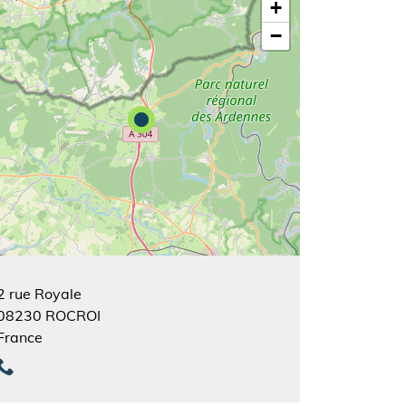
+
−
2 rue Royale
08230
ROCROI
France