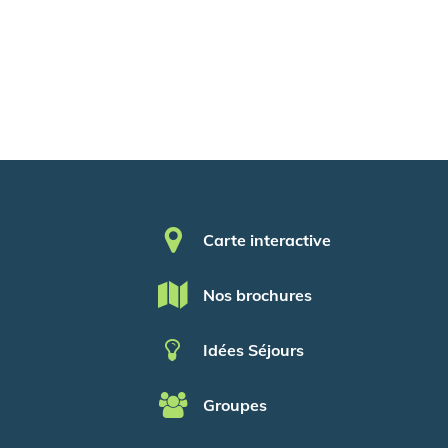
Pied de page
Carte interactive
Nos brochures
Idées Séjours
Groupes