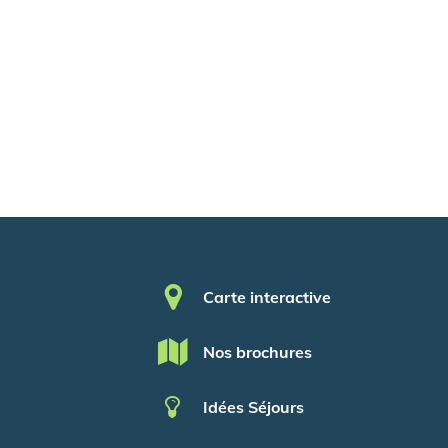
Pied de page
Carte interactive
Nos brochures
Idées Séjours