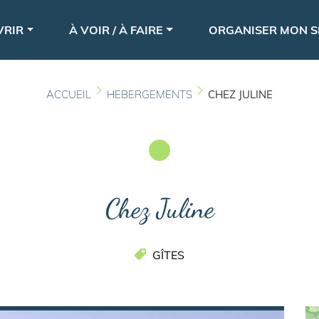
Aller
le
au
VRIR
À VOIR / À FAIRE
ORGANISER MON S
contenu
principal
ACCUEIL
HEBERGEMENTS
CHEZ JULINE
Chez Juline
GÎTES