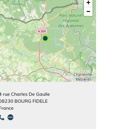
+
−
4 rue Charles De Gaulle
08230
BOURG FIDELE
France