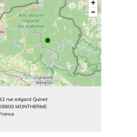
+
−
32 rue edgard Quinet
08800
MONTHERME
France