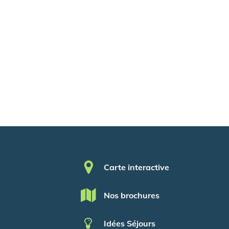
Pied de page
Carte interactive
Nos brochures
Idées Séjours