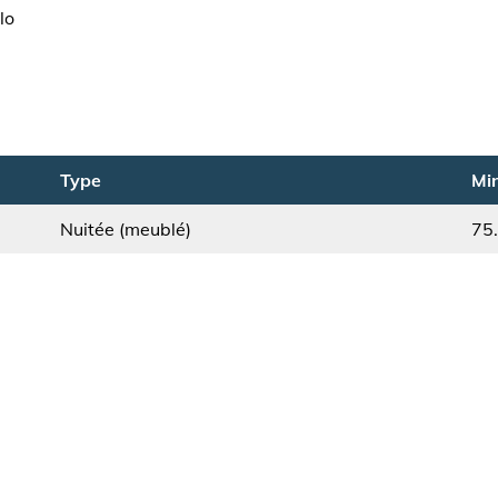
lo
Type
Min
Nuitée (meublé)
75