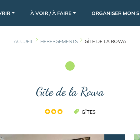
Aller
le
au
VRIR
À VOIR / À FAIRE
ORGANISER MON S
contenu
principal
ACCUEIL
HEBERGEMENTS
GÎTE DE LA ROWA
Gîte de la Rowa
GÎTES