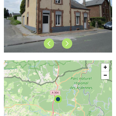
Précédent
Suivant
+
−