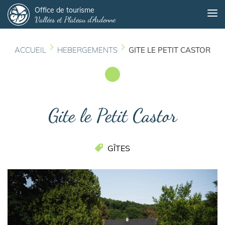
Panneau de gestion des cookies
Aller
Office de tourisme
Me
Vallées et Plateau d'Ardenne
au
contenu
principal
ACCUEIL
HEBERGEMENTS
GITE LE PETIT CASTOR
Gite le Petit Castor
GÎTES