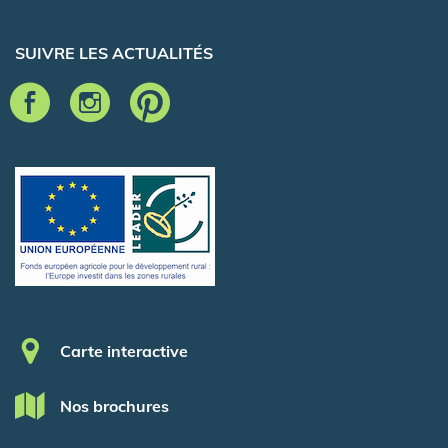
SUIVRE LES ACTUALITÉS
Pied de page
Carte interactive
Nos brochures