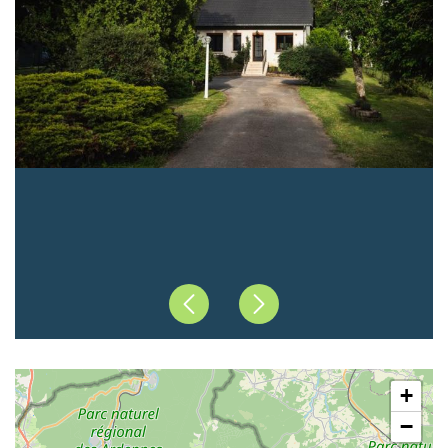
Précédent
Suivant
+
−