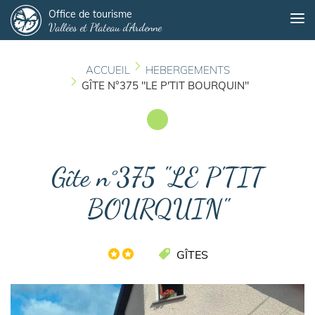
Panneau de gestion des cookies
Aller
Office de tourisme
Me
Vallées et Plateau d'Ardenne
au
contenu
principal
ACCUEIL
HEBERGEMENTS
GÎTE N°375 "LE P'TIT BOURQUIN"
Gîte n°375 "LE P'TIT
BOURQUIN"
GÎTES