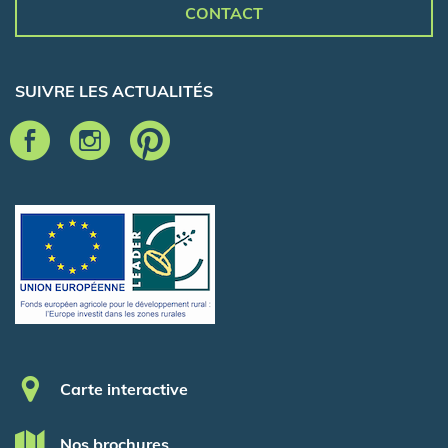
CONTACT
SUIVRE LES ACTUALITÉS
Pied de page
Carte interactive
Nos brochures