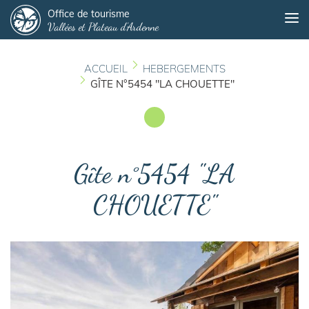
Panneau de gestion des cookies
Aller
Office de tourisme
Me
Vallées et Plateau d'Ardenne
au
contenu
principal
ACCUEIL
HEBERGEMENTS
GÎTE N°5454 "LA CHOUETTE"
Gîte n°5454 "LA
CHOUETTE"