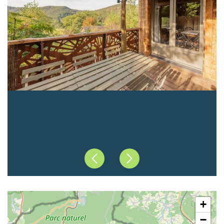
Précédent
Suivant
+
−