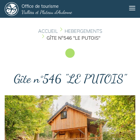
Panneau de gestion des cookies
Aller
Office de tourisme
Me
Vallées et Plateau d'Ardenne
au
contenu
principal
ACCUEIL
HEBERGEMENTS
GÎTE N°546 "LE PUTOIS"
Gîte n°546 "LE PUTOIS"