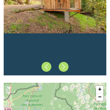
Précédent
Suivant
+
−