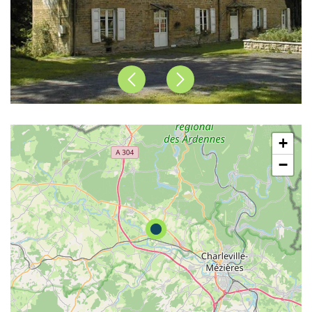
Précédent
Suivant
+
−