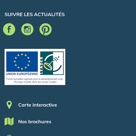
SUIVRE LES ACTUALITÉS
Pied de page
Carte interactive
Nos brochures