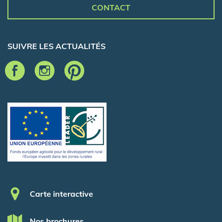
CONTACT
SUIVRE LES ACTUALITÉS
Pied de page
Carte interactive
Nos brochures