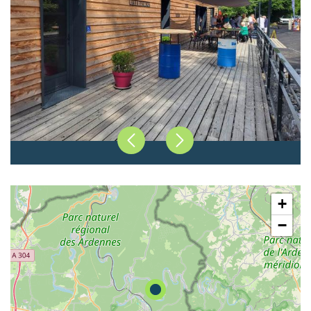
Précédent
Suivant
+
−