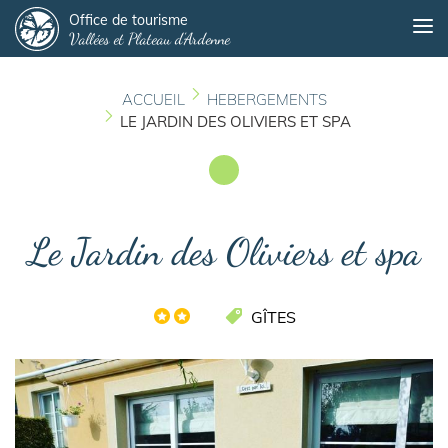
Panneau de gestion des cookies
Aller
Office de tourisme
Me
Vallées et Plateau d'Ardenne
au
contenu
principal
ACCUEIL
HEBERGEMENTS
LE JARDIN DES OLIVIERS ET SPA
Le Jardin des Oliviers et spa
GÎTES