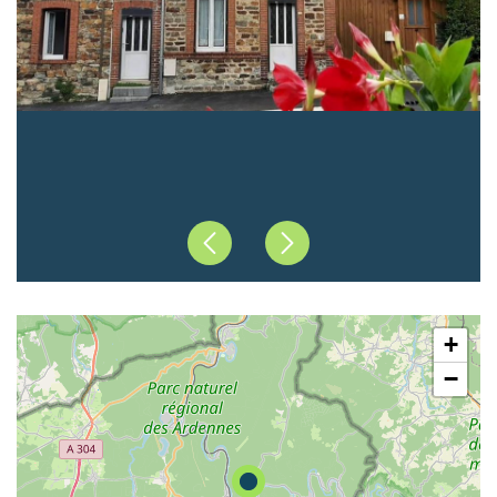
Précédent
Suivant
+
−