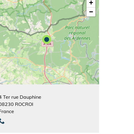
+
−
4 Ter rue Dauphine
08230
ROCROI
France