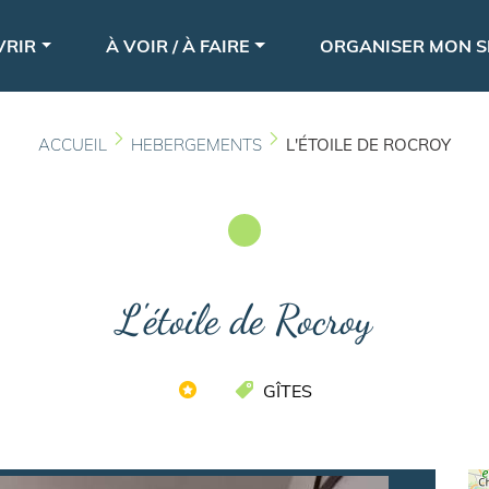
Aller
le
au
VRIR
À VOIR / À FAIRE
ORGANISER MON S
contenu
principal
ACCUEIL
HEBERGEMENTS
L'ÉTOILE DE ROCROY
L'étoile de Rocroy
GÎTES