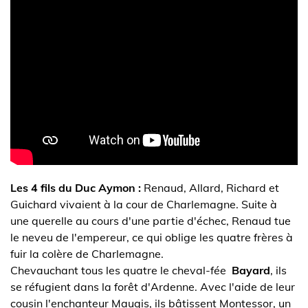
Les 4 fils du Duc Aymon :
Renaud, Allard, Richard et
Guichard vivaient à la cour de Charlemagne. Suite à
une querelle au cours d'une partie d'échec, Renaud tue
le neveu de l'empereur, ce qui oblige les quatre frères à
fuir la colère de Charlemagne.
Chevauchant tous les quatre le cheval-fée
Bayard
, ils
se réfugient dans la forêt d'Ardenne. Avec l'aide de leur
cousin l'enchanteur Maugis, ils bâtissent Montessor, un