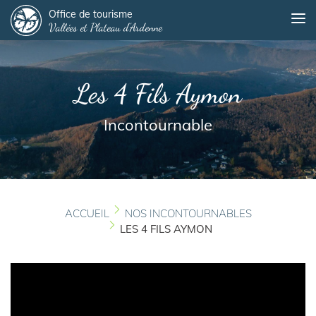
Panneau de gestion des cookies
Aller
Office de tourisme
Me
Vallées et Plateau d'Ardenne
au
contenu
principal
Les 4 Fils Aymon
Incontournable
ACCUEIL
NOS INCONTOURNABLES
LES 4 FILS AYMON