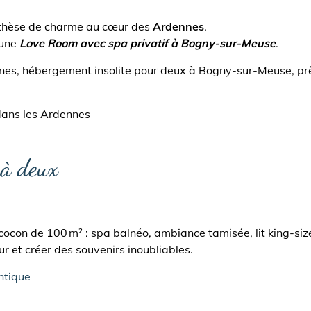
nthèse de charme au cœur des
Ardennes
.
 une
Love Room avec spa privatif à Bogny-sur-Meuse
.
nes, hébergement insolite pour deux à Bogny-sur-Meuse, prè
 à deux
con de 100 m² : spa balnéo, ambiance tamisée, lit king-size
r et créer des souvenirs inoubliables.
ntique