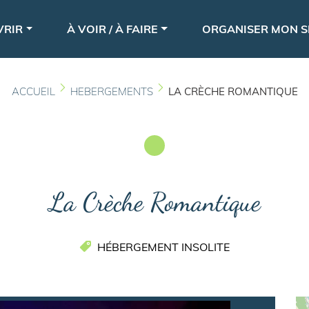
Aller
le
au
VRIR
À VOIR / À FAIRE
ORGANISER MON S
contenu
principal
ACCUEIL
HEBERGEMENTS
LA CRÈCHE ROMANTIQUE
La Crèche Romantique
HÉBERGEMENT INSOLITE