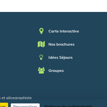
Pied de page
Carte interactive
Nos brochures
Idées Séjours
Groupes
s
et
alicegraphiste
user
Personnaliser
Politique de confidentialité