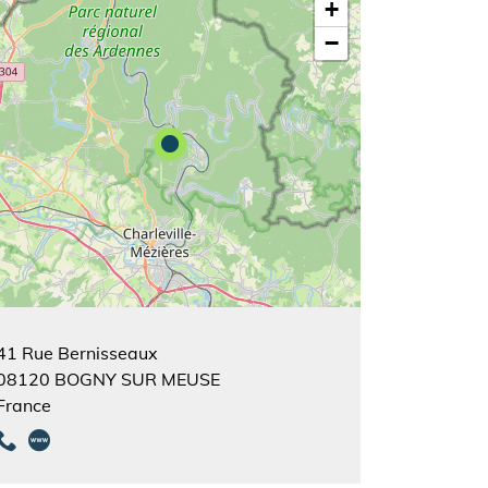
+
−
41 Rue Bernisseaux
08120
BOGNY SUR MEUSE
France