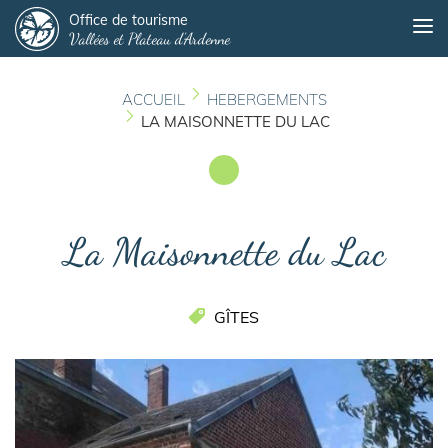
Panneau de gestion des cookies
Aller
Office de tourisme
Me
Vallées et Plateau d'Ardenne
au
contenu
principal
ACCUEIL
HEBERGEMENTS
LA MAISONNETTE DU LAC
La Maisonnette du Lac
GÎTES