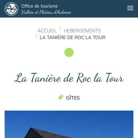
Panneau de gestion des cookies
Aller
Office de tourisme
Me
Vallées et Plateau d'Ardenne
au
contenu
principal
ACCUEIL
HEBERGEMENTS
LA TANIÈRE DE ROC LA TOUR
La Tanière de Roc la Tour
GÎTES