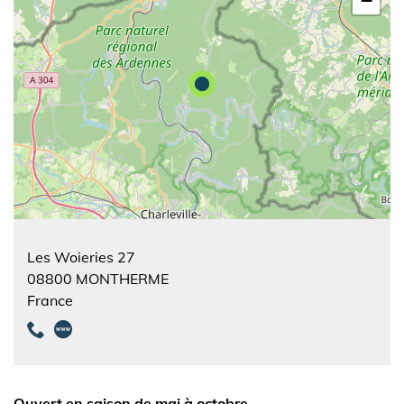
−
Les Woieries 27
08800
MONTHERME
France
Ouvert en saison de mai à octobre