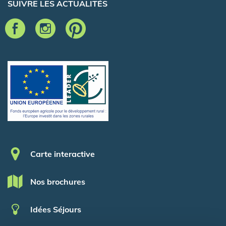
SUIVRE LES ACTUALITÉS
Pied de page
Carte interactive
Nos brochures
Idées Séjours