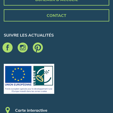
CONTACT
SUIVRE LES ACTUALITÉS
Pied de page
Carte interactive