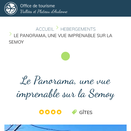
Panneau de gestion des cookies
Aller
Office de tourisme
Vallées et Plateau d'Ardenne
au
contenu
principal
ACCUEIL
HEBERGEMENTS
LE PANORAMA, UNE VUE IMPRENABLE SUR LA
SEMOY
Le Panorama, une vue
imprenable sur la Semoy
GÎTES