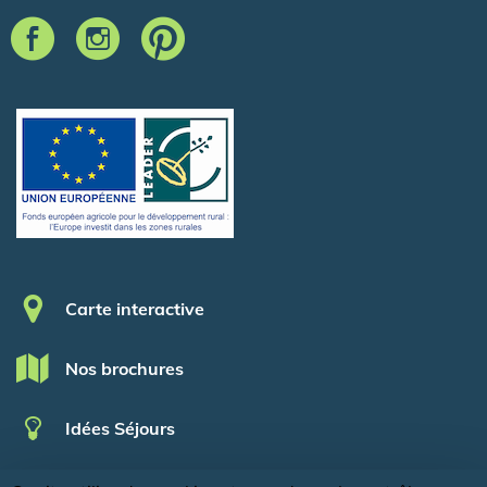
Pied de page
Carte interactive
Nos brochures
Idées Séjours