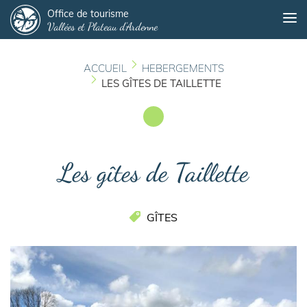
Panneau de gestion des cookies
Aller
Office de tourisme
Me
Vallées et Plateau d'Ardenne
au
contenu
principal
ACCUEIL
HEBERGEMENTS
LES GÎTES DE TAILLETTE
Les gîtes de Taillette
GÎTES