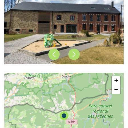
Précédent
Suivant
+
−