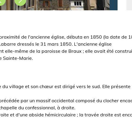
proximité de l'ancienne église, débuta en 1850 (la date de 18
e Labarre dressés le 31 mars 1850. L'ancienne église
t elle-même de la paroisse de Braux ; elle avait été constru
e Sainte-Marie.
du village et son chœur est dirigé vers le sud. Elle présente
t précédée par un massif occidental composé du clocher encad
 chapelle du confessionnal, à droite.
te et d'une abside hémicirculaire ; la travée droite est enca