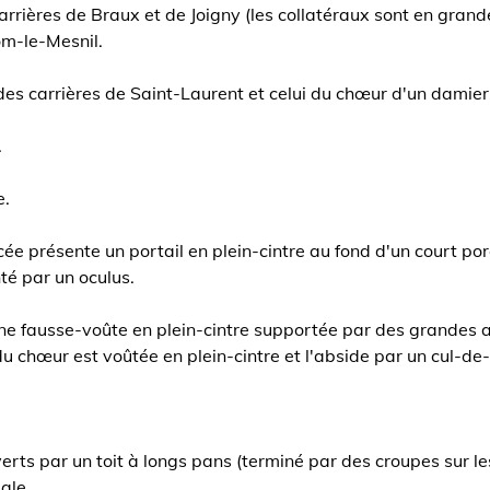
carrières de Braux et de Joigny (les collatéraux sont en grand
Dom-le-Mesnil.
s des carrières de Saint-Laurent et celui du chœur d'un damie
.
e.
 présente un portail en plein-cintre au fond d'un court porche
té par un oculus.
ne fausse-voûte en plein-cintre supportée par des grandes arc
du chœur est voûtée en plein-cintre et l'abside par un cul-de-
erts par un toit à longs pans (terminé par des croupes sur le
iale.