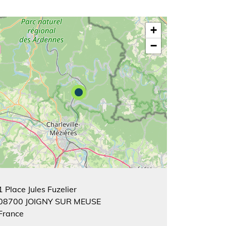
+
−
1 Place Jules Fuzelier
08700
JOIGNY SUR MEUSE
France