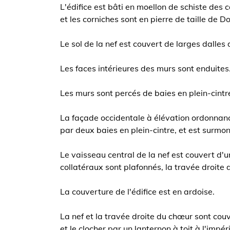
L'édifice est bâti en moellon de schiste des 
et les corniches sont en pierre de taille de 
Le sol de la nef est couvert de larges dalle
Les faces intérieures des murs sont enduites
Les murs sont percés de baies en plein-cintr
La façade occidentale à élévation ordonnancée
par deux baies en plein-cintre, et est surmon
Le vaisseau central de la nef est couvert d'u
collatéraux sont plafonnés, la travée droite 
La couverture de l'édifice est en ardoise.
La nef et la travée droite du chœur sont couv
et le clocher par un lanternon à toit à l'impér