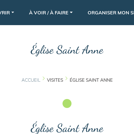
Aller
le
au
VRIR
À VOIR / À FAIRE
ORGANISER MON S
contenu
principal
Église Saint Anne
ACCUEIL
VISITES
ÉGLISE SAINT ANNE
Église Saint Anne