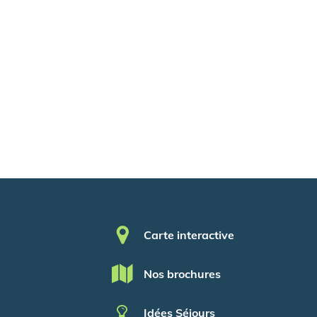
Pied de page
Carte interactive
Nos brochures
Idées Séjours