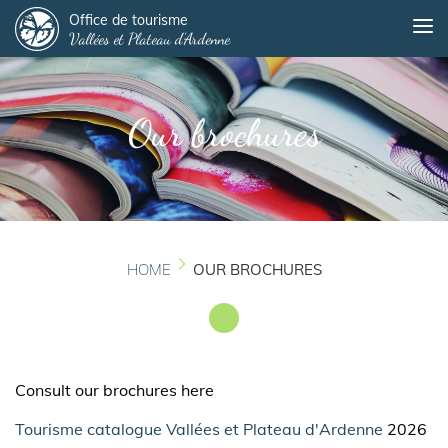
Panneau de gestion des cookies
Skip
Office de tourisme
Me
Vallées et Plateau d'Ardenne
to
main
content
Our brochures
HOME
OUR BROCHURES
Consult our brochures here
Tourisme catalogue Vallées et Plateau d'Ardenne
2026