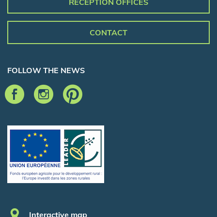
RECEPTION OFFICES
CONTACT
FOLLOW THE NEWS
Pied de page
Interactive map