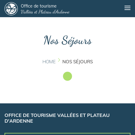
Panneau de gestion des cookies
Skip
Office de tourisme
Me
Vallées et Plateau d'Ardenne
to
main
content
Nos Séjours
HOME
NOS SÉJOURS
OFFICE DE TOURISME VALLÉES ET PLATEAU
D'ARDENNE