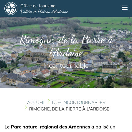
Panneau de gestion des cookies
Aller
Office de tourisme
Me
Vallées et Plateau d'Ardenne
au
contenu
principal
Rimogne, de la Pierre à
l'Ardoise
Incontournable
ACCUEIL
NOS INCONTOURNABLES
RIMOGNE, DE LA PIERRE À L'ARDOISE
Le Parc naturel régional des Ardennes
a balisé un