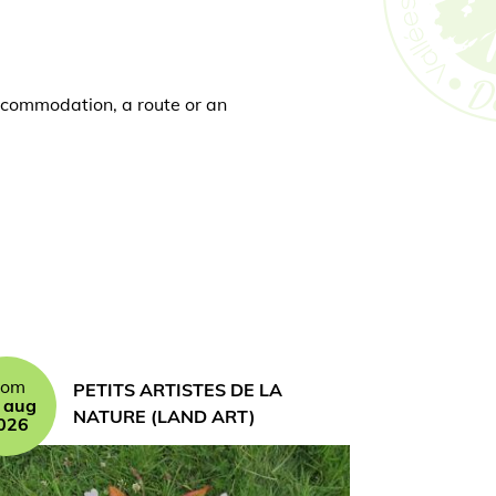
 accommodation, a route or an
rom
PETITS ARTISTES DE LA
 aug
NATURE (LAND ART)
026