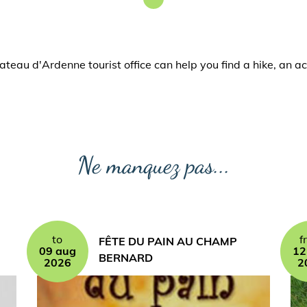
Plateau d'Ardenne tourist office can help you find a hike, an
Ne manquez pas...
to
f
FÊTE DU PAIN AU CHAMP
09 aug
12
BERNARD
2026
2