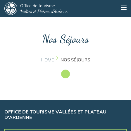
Panneau de gestion des cookies
Skip
Office de tourisme
Me
Vallées et Plateau d'Ardenne
to
main
content
Nos Séjours
HOME
NOS SÉJOURS
OFFICE DE TOURISME VALLÉES ET PLATEAU
D'ARDENNE