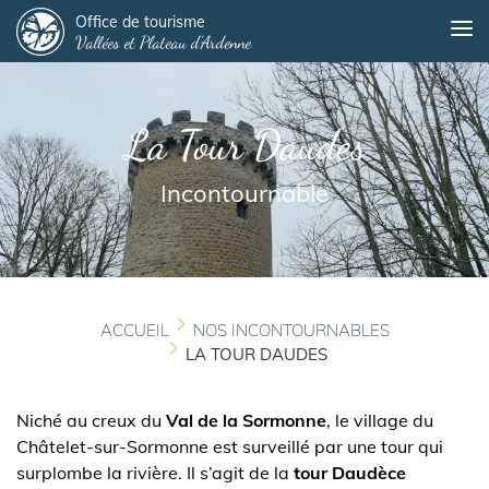
Panneau de gestion des cookies
Aller
Office de tourisme
Me
Vallées et Plateau d'Ardenne
au
contenu
principal
La Tour Daudes
Incontournable
ACCUEIL
NOS INCONTOURNABLES
LA TOUR DAUDES
Niché au creux du
Val de la Sormonne
, le village du
Châtelet-sur-Sormonne est surveillé par une tour qui
surplombe la rivière. Il s’agit de la
tour Daudèce