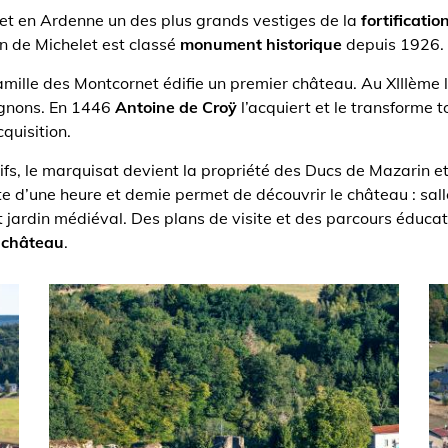
t en Ardenne un des plus grands vestiges de la
fortificati
on de Michelet est classé
monument historique
depuis 1926.
famille des Montcornet édifie un premier château. Au XIIIème
ignons. En 1446
Antoine de Croÿ
l’acquiert et le transforme 
quisition.
fs, le marquisat devient la propriété des Ducs de Mazarin et
te d’une heure et demie permet de découvrir le château : sal
 jardin médiéval. Des plans de visite et des parcours éducat
u château
.