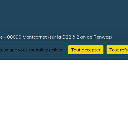
e - 08090 Montcornet (sur la D22 à 2km de Renwez)
 de Montcornet, fondée par l'Abbé Lussigny qui acquiert le
Tout accepter
Tout ref
r ceux que vous souhaitez activer
s Conseils départemental et Régional, s'appliquent à mettre
h
uverture.
NTCORNET
w.chateaudemontcornet.fr