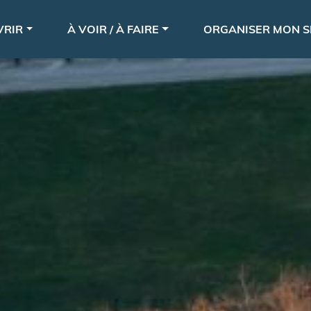
Aller
le
au
VRIR
À VOIR / À FAIRE
ORGANISER MON S
contenu
principal