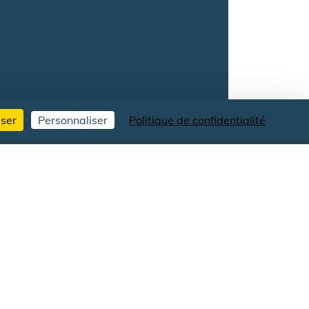
s vestiges en 1961, et soutenue
user
Personnaliser
Politique de confidentialité
 en valeur le site.