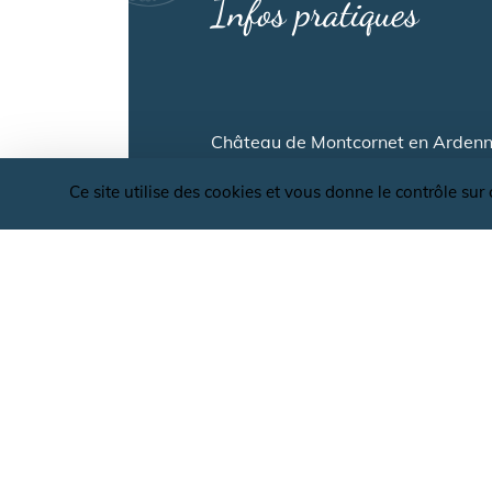
Infos pratiques
Château de Montcornet en Ardenn
L'Association des Amis du Château
Ce site utilise des cookies et vous donne le contrôle su
par la commune de Montcornet et le
Site ouvert à la visite de14h à 18
Consultez le site pour les jours d’o
ASSOCIATION DES AMIS DE MO
Tel : 03 24 54 93 48
info@chateaudemontcornet.fr ww