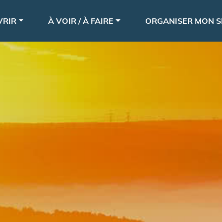
Aller
le
au
VRIR
À VOIR / À FAIRE
ORGANISER MON S
contenu
principal