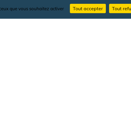
SEMOY ET TRANSE
Tout accepter
Tout ref
r ceux que vous souhaitez activer
TOP 10 DES BIÈRES ET FROMAGE