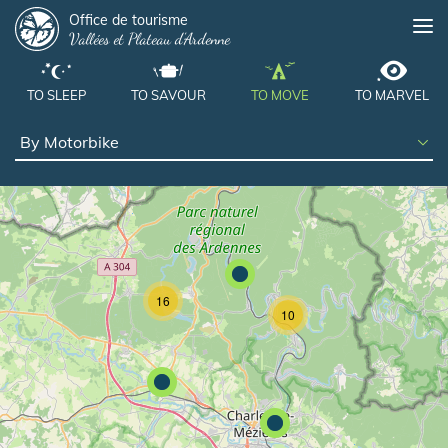
Panneau de gestion des cookies
Skip
Office de tourisme
Me
Vallées et Plateau d'Ardenne
to
main
content
TO SLEEP
TO SAVOUR
TO MOVE
TO MARVEL
16
10