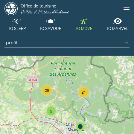
Panneau de gestion des cookies
Skip
Office de tourisme
Me
Vallées et Plateau d'Ardenne
to
main
content
TO SLEEP
TO SAVOUR
TO MOVE
TO MARVEL
20
21
2