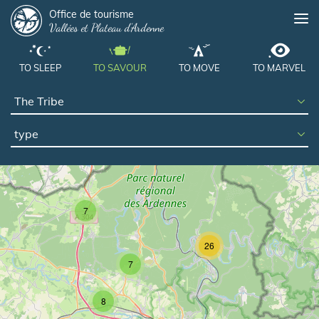
Panneau de gestion des cookies
Skip
Office de tourisme
Me
Vallées et Plateau d'Ardenne
to
main
content
TO SLEEP
TO SAVOUR
TO MOVE
TO MARVEL
type
7
26
7
8