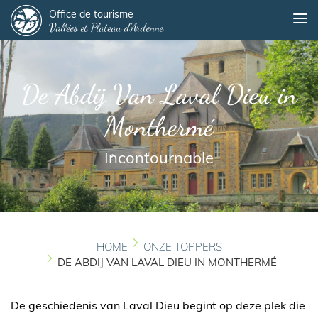
Panneau de gestion des cookies
Overslaan
Office de tourisme
Me
Vallées et Plateau d'Ardenne
en
naar
de
inhoud
De Abdij Van Laval Dieu in
gaan
Monthermé
Incontournable
HOME
ONZE TOPPERS
DE ABDIJ VAN LAVAL DIEU IN MONTHERMÉ
De geschiedenis van Laval Dieu begint op deze plek die