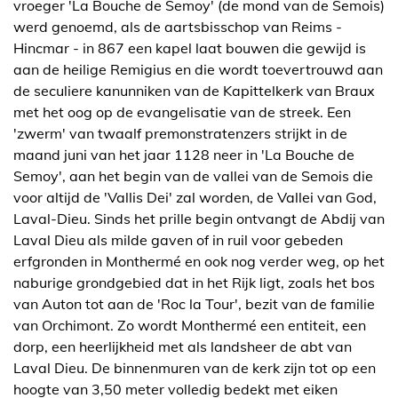
vroeger 'La Bouche de Semoy' (de mond van de Semois)
werd genoemd, als de aartsbisschop van Reims -
Hincmar - in 867 een kapel laat bouwen die gewijd is
aan de heilige Remigius en die wordt toevertrouwd aan
de seculiere kanunniken van de Kapittelkerk van Braux
met het oog op de evangelisatie van de streek. Een
'zwerm' van twaalf premonstratenzers strijkt in de
maand juni van het jaar 1128 neer in 'La Bouche de
Semoy', aan het begin van de vallei van de Semois die
voor altijd de 'Vallis Dei' zal worden, de Vallei van God,
Laval-Dieu. Sinds het prille begin ontvangt de Abdij van
Laval Dieu als milde gaven of in ruil voor gebeden
erfgronden in Monthermé en ook nog verder weg, op het
naburige grondgebied dat in het Rijk ligt, zoals het bos
van Auton tot aan de 'Roc la Tour', bezit van de familie
van Orchimont. Zo wordt Monthermé een entiteit, een
dorp, een heerlijkheid met als landsheer de abt van
Laval Dieu. De binnenmuren van de kerk zijn tot op een
hoogte van 3,50 meter volledig bedekt met eiken