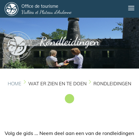
Panneau de gestion des cookies
Overslaan
Office de tourisme
Me
Vallées et Plateau d'Ardenne
en
naar
de
inhoud
Rondleidingen
gaan
HOME
WAT ER ZIEN EN TE DOEN
RONDLEIDINGEN
Volg de gids ... Neem deel aan een van de rondleidingen