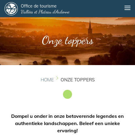
Panneau de gestion des cookies
Overslaan
Office de tourisme
Me
Vallées et Plateau d'Ardenne
en
naar
de
inhoud
Onze toppers
gaan
HOME
ONZE TOPPERS
Dompel u onder in onze betoverende legendes en
authentieke landschappen. Beleef een unieke
ervaring!