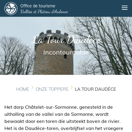
Panneau de gestion des cookies
Overslaan
Office de tourisme
Me
Vallées et Plateau d'Ardenne
en
naar
de
inhoud
La Tour Daudèce
gaan
Incontournable
HOME
ONZE TOPPERS
LA TOUR DAUDÈCE
Het dorp Châtelet-sur-Sormonne, genesteld in de
uitholling van de vallei van de Sormonne, wordt
bewaakt door een toren die uitsteekt boven de rivier.
Het is de Daudèce-toren, overblijfsel van het vroegere