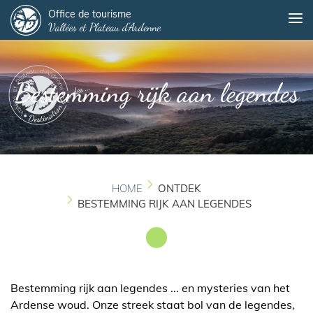
Panneau de gestion des cookies
Overslaan
Office de tourisme
Me
Vallées et Plateau d'Ardenne
en
naar
de
inhoud
Bestemming rijk aan legendes
gaan
HOME
ONTDEK
BESTEMMING RIJK AAN LEGENDES
Bestemming rijk aan legendes ... en mysteries van het
Ardense woud. Onze streek staat bol van de legendes,