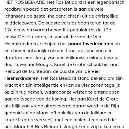
HET ROS BEIAARD Het Ros Beiaard is een legendarisch
roodbruin paard dat ontsproten is aan de vele
'chansons de geste' (heldendichten) uit de christelijke
middeleeuwen. De oudste versies gaan terug tot de
12e eeuw en waren behoorlijk populair tot de 19e
eeuw. Deze teksten, en vooral die van de Vier
Heemskinderen, schrijven het
paard toverkrachten
en
een bovennatuurlijke afkomst toe: de zoon van een
draak en een slang, van een vulkanisch eiland bevrijd
door tovenaar Maugis. Karel de Grote schonk het aan
Renaud de Monteban, de oudste van de
Vier
Heemskinderen
. Het Ros Beiaard stond bekend om zijn
kracht en zijn intelligentie en kon de vier zonen tegelijk
op zijn rug nemen, waardoor ze wisten te ontsnappen
aan de woede van de koning. Het aan Karel de Grote
als blijk van vrede uitgeleverde paard werd in de Rijn
gegooid (of de Maas, afhankelijk van de folklore en
latere literaire versies), met een molensteen rond de
nek. Maar het Ros Beiaard slaagde erin vrij te komen en